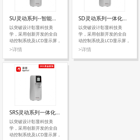
SU灵动系列--智能型一体化纯水系统
SD灵动系列一体化纯水系统
以突破设计彰显科技美
以突破设计彰显科技美
学，采用创新开发的全自
学，采用创新开发的全自
动控制系统及LCD显示屏，
动控制系统及LCD显示屏，
内嵌新型专利技术结构的
内嵌新型专利技术结构的
>详情
>详情
纯化柱，集成专业稳定的
纯化柱，集成专业稳定的
高脱盐率RO系统和大容量
高脱盐率RO系统和大容量
的DI离子交换纯化单元，
的DI离子交换纯化单元，
更具经济性和性价比，是
更具经济性和性价比，是
实验室用水的经济选择。
实验室用水的经济选择。
系统产水量：13升-60升/
系统产水量：13升-60升/
小时，可生产超纯水
小时，可生产超纯水
(18.2MΩ.cm)、高纯水
(18.2MΩ.cm)、高纯水
SRS灵动系列一体化纯水系统
(>17.5MΩ.cm)或RO纯水
(>17.5MΩ.cm)或RO纯水
(<5μs/cm)[1]，纯水质量
(<5μs/cm)[1]，纯水质量
以突破设计彰显科技美
完全达到或超过ASTM
完全达到或超过ASTM
学，采用创新开发的全自
D1193-06、GB/T
D1193-06、GB/T
动控制系统及LCD显示屏，
11446.1-2013、GB/T
11446.1-2013、GB/T