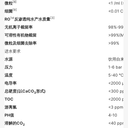
[8]
微粒
<1 /ml 
[9]
细菌
<0.01 
1st
[3]
RO
反渗透纯水产水质量
无机离子截留率
98%-99
可溶性有机物截留
>99%(MW>
微粒及细菌去除率
>99%
进水要求
水源
饮用自来
压力
1-6 bar
温度
5-40 ℃
电导率
<2000 μs
总硬度(以CaCO
形式)
<300 pp
3
TOC
<2000 pp
游离氯
<3 ppm
PH值
4-10
溶解的CO
<40 ppm
2