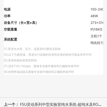
电源
100-240
功率
48W
设备尺寸（长×宽×高）
273×316
空载重量
约16KG
主机1个
系统配置
纯化柱1套
[1].受进水水质、压力、温度及RO膜状态影响
[3].以下为典型值，受进水污染物的性质和浓度的影响可能会有所不同
[5].受有机物杂质类型影响
[7].进水TOC<50ppb，遵循专业操作规程和正确取样条件时
[9].使用终端滤器且遵循专业操作规程和正确取样条件时
上一个：
FSU灵动系列中型实验室纯水系统-超纯水及RO1ST纯水