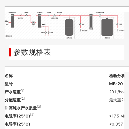
参数规格表
名称
检验分析
型号
MB-20
[1]
产水速度
20 L/hour
[2]
分配速度
最大至2L/m
[3]
DI高纯水产水质量
[4]
电阻率(25℃)
>17.5 MΩ
电导率(25℃)
<0.057 μ